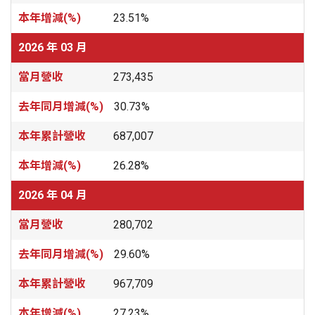
本年增減(%)
23.51%
2026 年 03 月
當月營收
273,435
去年同月增減(%)
30.73%
本年累計營收
687,007
本年增減(%)
26.28%
2026 年 04 月
當月營收
280,702
去年同月增減(%)
29.60%
本年累計營收
967,709
本年增減(%)
27.23%