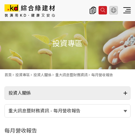
總公司資訊
主
導
投資專區
覽
|
K
D
首頁
投資專區
投資人關係
重大訊息暨財務資訊
每月營收報告
科
定
投資人關係
企
投資人關係
重大訊息暨財務資訊 - 每月營收報告
業
利害關係人專區
股
每月營收報告