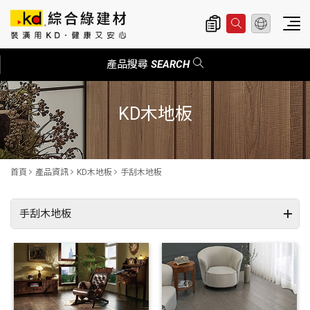
總公司資訊
主
產品搜尋
SEARCH
導
覽
KD木地板
|
K
D
首頁
產品資訊
KD木地板
手刮木地板
科
定
手刮木地板
企
超耐磨木地板
業
SPC 地板
股