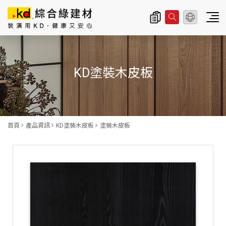
總公司資訊
主
導
KD塗裝木皮板
覽
|
K
D
首頁
產品資訊
KD塗裝木皮板
塗裝木皮板
科
定
企
業
股