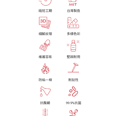
縮短工期
台灣製造
細膩紋理
多樣色彩
維護容易
堅固耐用
防焰一級
耐刮性
抗酸鹼
99.9%抗菌