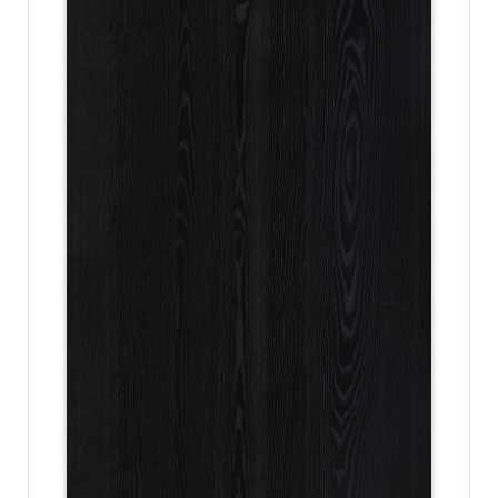
份
有
限
公
司