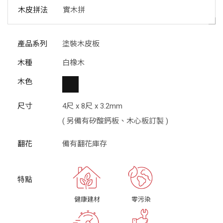
木皮拼法
實木拼
產品系列
塗裝木皮板
木種
白橡木
木色
尺寸
4尺 x 8尺 x 3.2mm
( 另備有矽酸鈣板、木心板訂製 )
翻花
備有翻花庫存
健康建材
零污染