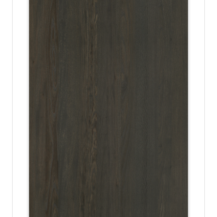
份
有
限
公
司