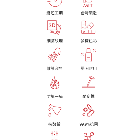
縮短工期
台灣製造
細膩紋理
多樣色彩
維護容易
堅固耐用
防焰一級
耐刮性
抗酸鹼
99.9%抗菌