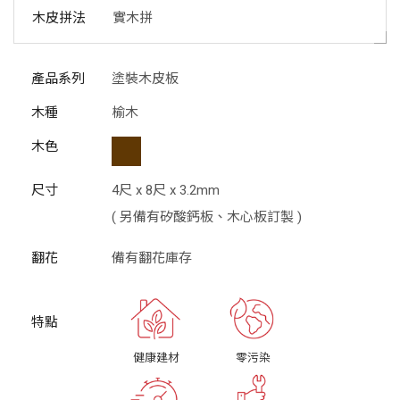
木皮拼法
實木拼
產品系列
塗裝木皮板
木種
榆木
木色
尺寸
4尺 x 8尺 x 3.2mm
( 另備有矽酸鈣板、木心板訂製 )
翻花
備有翻花庫存
健康建材
零污染