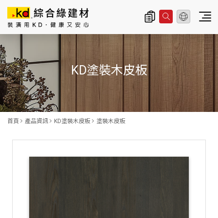
總公司資訊
主
導
KD塗裝木皮板
覽
|
K
D
首頁
產品資訊
KD塗裝木皮板
塗裝木皮板
科
定
企
業
股