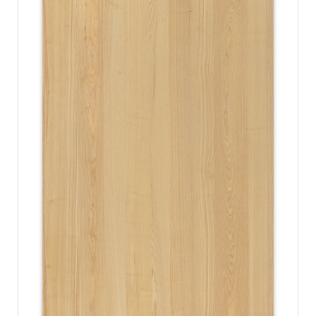
份
有
限
公
司