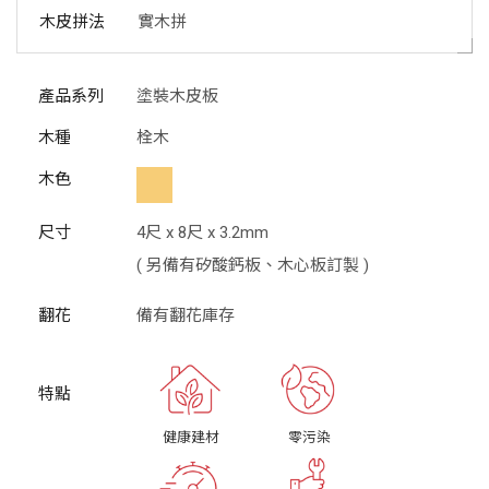
木皮拼法
實木拼
產品系列
塗裝木皮板
木種
栓木
木色
尺寸
4尺 x 8尺 x 3.2mm
( 另備有矽酸鈣板、木心板訂製 )
翻花
備有翻花庫存
健康建材
零污染