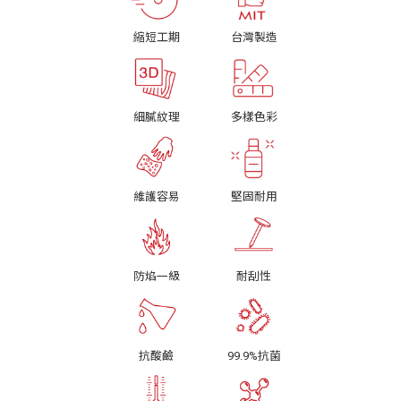
縮短工期
台灣製造
細膩紋理
多樣色彩
維護容易
堅固耐用
防焰一級
耐刮性
抗酸鹼
99.9%抗菌