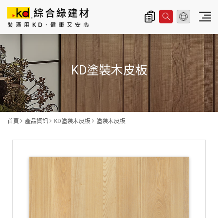
總公司資訊
主
導
KD塗裝木皮板
覽
|
K
D
首頁
產品資訊
KD塗裝木皮板
塗裝木皮板
科
定
企
業
股