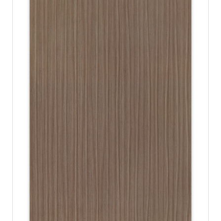
份
有
限
公
司