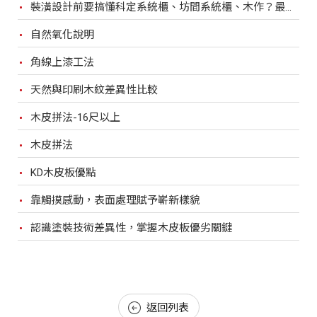
裝潢設計前要搞懂科定系統櫃、坊間系統櫃、木作？最完整比較，裝潢設計前必看！
自然氧化說明
角線上漆工法
天然與印刷木紋差異性比較
木皮拼法-16尺以上
木皮拼法
KD木皮板優點
靠觸摸感動，表面處理賦予嶄新樣貌
認識塗裝技術差異性，掌握木皮板優劣關鍵
返回列表