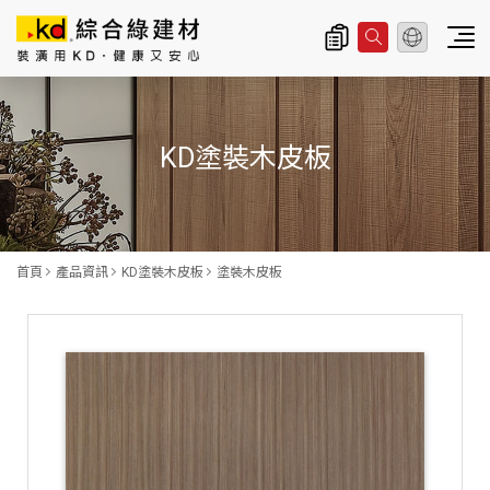
總公司資訊
主
導
KD塗裝木皮板
覽
|
K
D
首頁
產品資訊
KD塗裝木皮板
塗裝木皮板
科
定
企
業
股