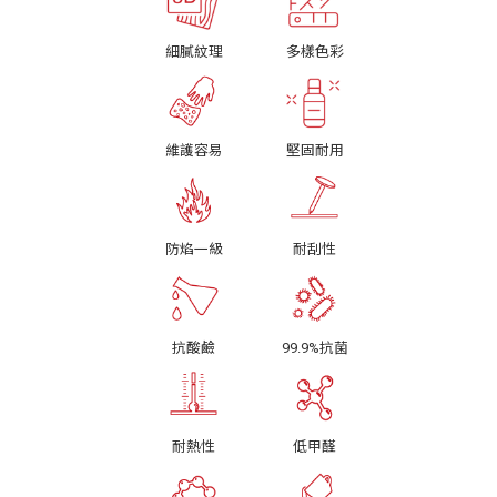
細膩紋理
多樣色彩
維護容易
堅固耐用
防焰一級
耐刮性
抗酸鹼
99.9%抗菌
耐熱性
低甲醛