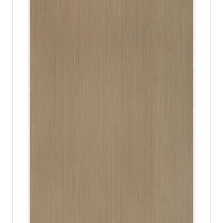
份
有
限
公
司