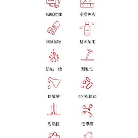
細膩紋理
多樣色彩
維護容易
堅固耐用
防焰一級
耐刮性
抗酸鹼
99.9%抗菌
耐熱性
低甲醛