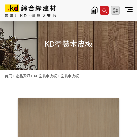
總公司資訊
主
導
KD塗裝木皮板
覽
|
K
D
首頁
產品資訊
KD塗裝木皮板
塗裝木皮板
科
定
企
業
股