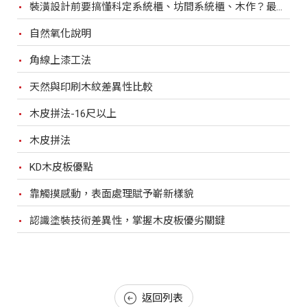
裝潢設計前要搞懂科定系統櫃、坊間系統櫃、木作？最完整比較，裝潢設計前必看！
自然氧化說明
角線上漆工法
天然與印刷木紋差異性比較
木皮拼法-16尺以上
木皮拼法
KD木皮板優點
靠觸摸感動，表面處理賦予嶄新樣貌
認識塗裝技術差異性，掌握木皮板優劣關鍵
返回列表