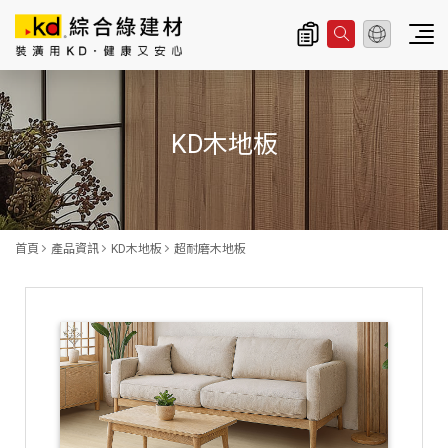
總公司資訊
主
導
KD木地板
覽
|
K
D
首頁
產品資訊
KD木地板
超耐磨木地板
科
定
企
業
股