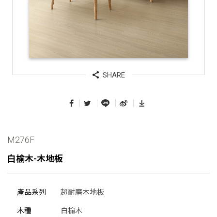
份
有
限
公
司
SHARE
M276F
白榆木-木地板
產品系列
超耐磨木地板
木種
白榆木