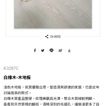
份
有
限
公
司
SHARE
K3287C
白橡木-木地板
淺色木地板，氣質優雅出眾，營造清爽舒適的家居，也是近年
討論度高的款式。
白橡木質重且堅硬，紋理美觀具光澤，聚合木質線較明顯，
能看到天然質樸的麟斑，清晰深刻的毛細孔，讓裝潢更多了自