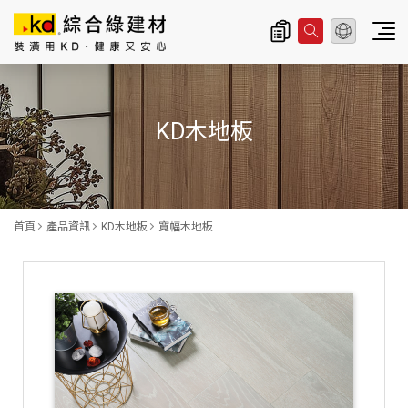
總公司資訊
主
導
KD木地板
覽
|
K
D
首頁
產品資訊
KD木地板
寬幅木地板
科
定
企
業
股