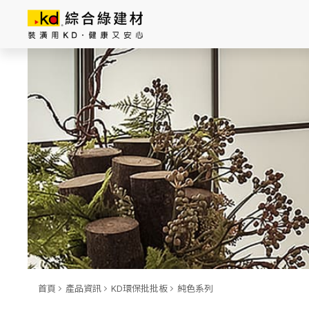
總公司資訊
主
導
覽
|
K
D
科
定
企
業
股
首頁
產品資訊
KD環保批批板
純色系列