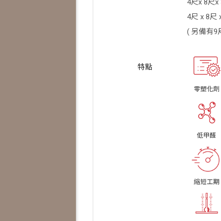
4尺x 8尺x
4尺 x 8尺
( 另備有
零塑化劑
低甲醛
縮短工期