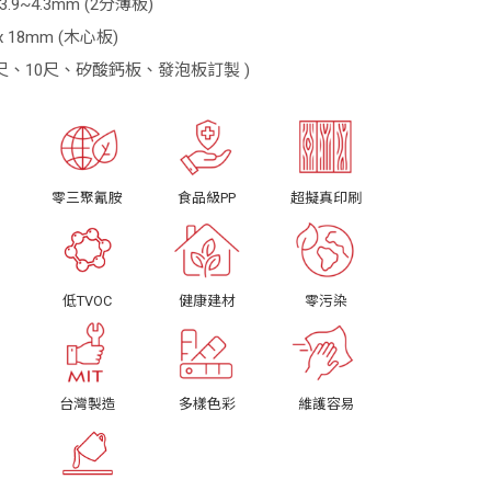
 3.9~4.3mm (2分薄板)
 x 18mm (木心板)
9尺、10尺、矽酸鈣板、發泡板訂製 )
零三聚氰胺
食品級PP
超擬真印刷
低TVOC
健康建材
零污染
台灣製造
多樣色彩
維護容易