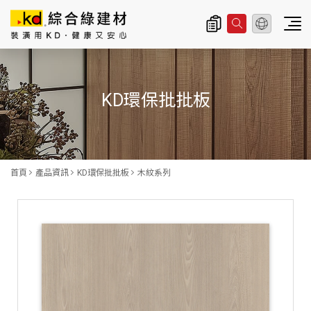
總公司資訊
主
導
KD環保批批板
覽
|
K
D
首頁
產品資訊
KD環保批批板
木紋系列
科
定
企
業
股