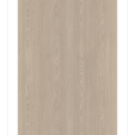
份
有
限
公
司