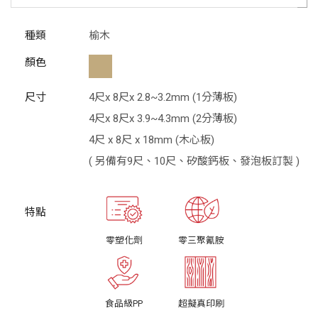
種類
榆木
顏色
尺寸
4尺x 8尺x 2.8~3.2mm (1分薄板)
4尺x 8尺x 3.9~4.3mm (2分薄板)
4尺 x 8尺 x 18mm (木心板)
( 另備有9尺、10尺、矽酸鈣板、發泡板訂製 )
零塑化劑
零三聚氰胺
食品級PP
超擬真印刷