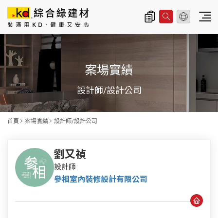
總公司資訊
主
導
案場實績
覽
|
設計師/設計公司
K
D
首頁
案場實績
設計師/設計公司
科
定
劉又禎
企
設計師
參相室內裝修設計有限公司
業
股