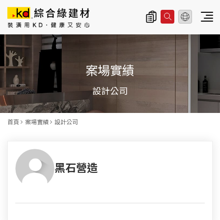
總公司資訊
主
導
案場實績
覽
|
設計公司
K
D
首頁
案場實績
設計公司
科
定
黑石營造
企
業
股