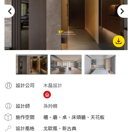
份
有
限
公
司
設計公司
木磊設計
設計師
孫羚姍
施作空間
櫃、牆、桌、床頭牆、天花板
設計風格
北歐風、新古典