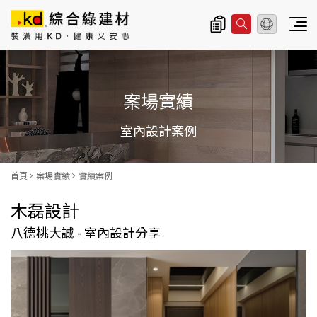
總公司資訊
主
導
案場實績
覽
|
室內設計案例
K
D
首頁
案場實績
實績案例
科
木磊設計
定
八德桃大誠 - 室內設計分享
企
業
股