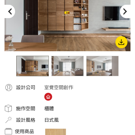
份
有
限
公
司
設計公司
室覺空間創作
施作空間
櫃體
設計風格
日式風
使用商品