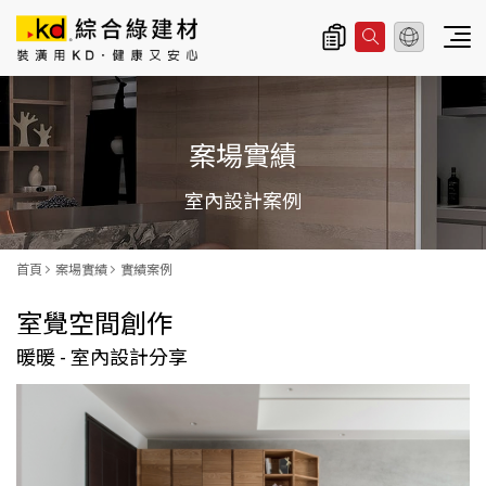
總公司資訊
主
導
案場實績
覽
|
室內設計案例
K
D
首頁
案場實績
實績案例
科
室覺空間創作
定
暖暖 - 室內設計分享
企
業
股