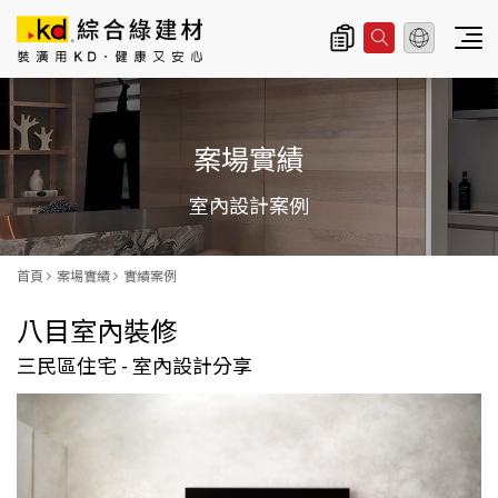
總公司資訊
主
導
案場實績
覽
|
室內設計案例
K
D
首頁
案場實績
實績案例
科
八目室內裝修
定
三民區住宅 - 室內設計分享
企
業
股