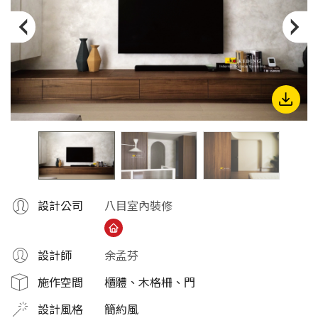
份
有
限
公
司
設計公司
八目室內裝修
設計師
余孟芬
施作空間
櫃體、木格柵、門
設計風格
簡約風