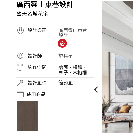
份
廣西靈山東巷設計
有
盛天名城私宅
限
公
設計公司
廣西靈山東巷
設計
司
設計師
施其星
施作空間
牆面、櫃體、
桌子、木格柵
設計風格
簡約風
使用商品