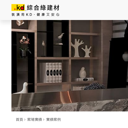
總公司資訊
主
導
覽
|
K
D
科
定
企
業
股
首頁
案場實績
實績案例