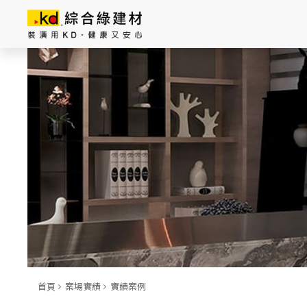
總公司資訊
主
導
覽
|
K
D
科
定
企
業
股
首頁
案場實績
實績案例