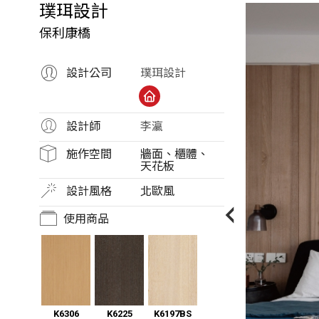
份
璞珥設計
有
保利康橋
限
公
設計公司
璞珥設計
司
設計師
李瀛
施作空間
牆面、櫃體、
天花板
設計風格
北歐風
使用商品
K6306
K6225
K6197BS