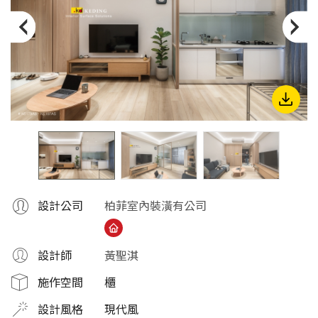
份
有
限
公
司
設計公司
柏菲室內裝潢有公司
設計師
黃聖淇
施作空間
櫃
設計風格
現代風