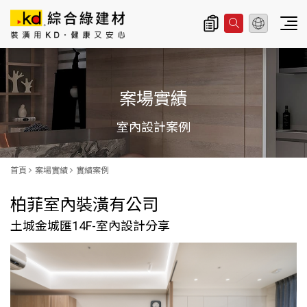
總公司資訊
主
導
案場實績
覽
|
室內設計案例
K
D
首頁
案場實績
實績案例
科
柏菲室內裝潢有公司
定
土城金城匯14F-室內設計分享
企
業
股