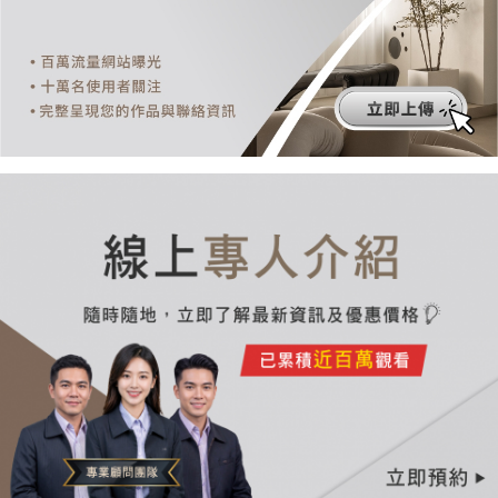
份
有
限
公
司