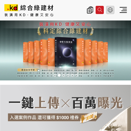
總公司資訊
主
裝潢用KD·健康又安心
導
覽
2026全系列型錄領取
|
K
D
科
定
企
業
股